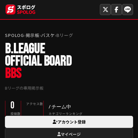
SPOLOG
›
掲示板
›
バスケ
›
Bリーグ
B.LEAGUE
OFFICIAL BOARD
BBS
Bリーグの専用掲示板
0
アクセス数
/ チーム中
投稿数
カテゴリーランキング
アカウント登録
マイページ