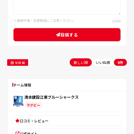
※誹謗中傷・名誉毀損にご注意ください。
0
/500
投稿する
新しい順
いいね順
0件
VIEW
チーム情報
清水建設江東ブルーシャークス
ラグビー
口コミ・レビュー
公式サイト