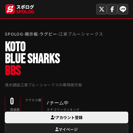
SPOLOG
›
掲示板
›
ラグビー
›
江東ブルーシャークス
KOTO
BLUE SHARKS
BBS
清水建設江東ブルーシャークスの専用掲示板
0
アクセス数
/ チーム中
投稿数
カテゴリーランキング
アカウント登録
マイページ