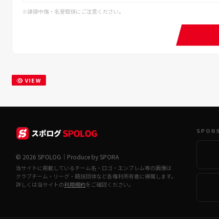
※誹謗中傷・名誉毀損にご注意ください。
VIEW
SPON
© 2026 SPOLOG｜Produce by SPORA
当サイトに掲載しているチーム名・ロゴ・エンブレム等の画像は
クラブチーム・リーグ・競技団体など各権利所有者に帰属します。
詳しくは当サイトの
利用規約
をご確認ください。