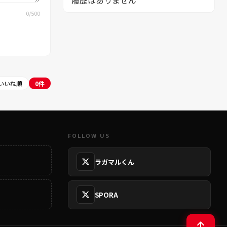
履歴はありません
0
/500
いいね順
0件
FOLLOW US
ラガマルくん
SPORA