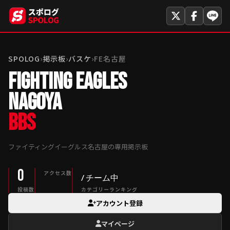
SPOLOG
›
掲示板
›
バスケ
›
FE名古屋
FIGHTING EAGLES
NAGOYA
BBS
ファイティングイーグルス名古屋の専用掲示板
0
アクセス数
/ チーム中
投稿数
カテゴリーランキング
アカウント登録
マイページ