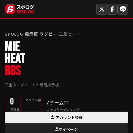
SPOLOG
›
掲示板
›
ラグビー
›
三重ヒート
MIE
HEAT
BBS
三重ホンダヒートの専用掲示板
0
アクセス数
/ チーム中
投稿数
カテゴリーランキング
アカウント登録
マイページ