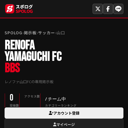
SPOLOG
›
掲示板
›
サッカー
›
山口
RENOFA
YAMAGUCHI FC
BBS
レノファ山口FCの専用掲示板
0
アクセス数
/ チーム中
投稿数
カテゴリーランキング
アカウント登録
マイページ