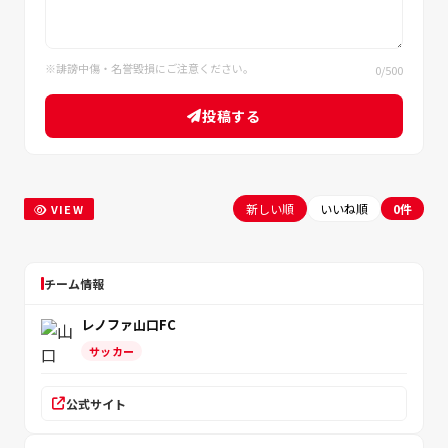
※誹謗中傷・名誉毀損にご注意ください。
0
/500
投稿する
新しい順
いいね順
0件
VIEW
チーム情報
レノファ山口FC
サッカー
公式サイト