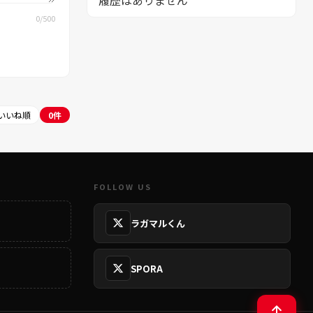
履歴はありません
0
/500
いいね順
0件
FOLLOW US
ラガマルくん
SPORA