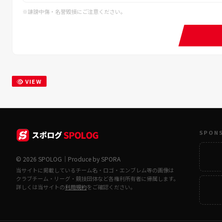
※誹謗中傷・名誉毀損にご注意ください。
VIEW
SPON
© 2026 SPOLOG｜Produce by SPORA
当サイトに掲載しているチーム名・ロゴ・エンブレム等の画像は
クラブチーム・リーグ・競技団体など各権利所有者に帰属します。
詳しくは当サイトの
利用規約
をご確認ください。