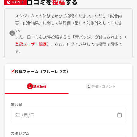
口コミを
投稿
する
POST
スタジアムでの体験をぜひご投稿ください。ただし「試合内
容・試合結果」に関しては評価（星）の対象外としてくださ
い。
また、口コミを10件投稿すると「青バッジ」が付与されます（
登録ユーザー限定
）。なお、ログイン無しでも投稿は可能で
す。
投稿フォーム（ブルーレヴズ）
基本情報
評価・コメント
1
2
試合日
年 /月/日
スタジアム