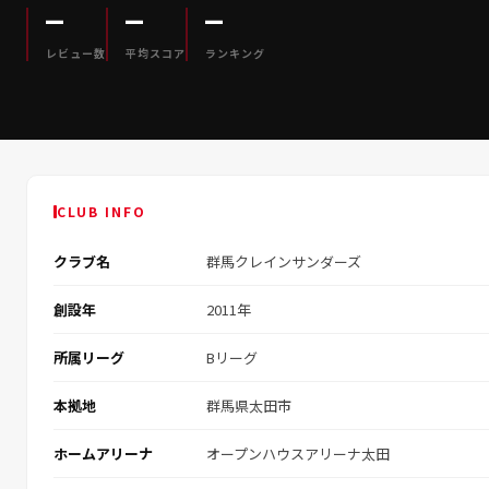
—
—
—
レビュー数
平均スコア
ランキング
CLUB INFO
クラブ名
群馬クレインサンダーズ
創設年
2011年
所属リーグ
Bリーグ
本拠地
群馬県太田市
ホームアリーナ
オープンハウスアリーナ太田