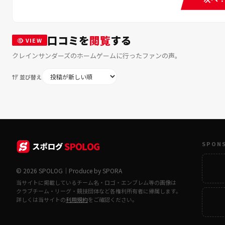
口コミを
閲覧
する
VIEW
クレインサンダーズのホームゲームに行ったファンの声。
並び替え
SPON
© 2026 SPOLOG｜Produce by SPORA
当サイトに掲載しているチーム名・ロゴ・エンブレム等の画像は
クラブチーム・リーグ・競技団体など各権利所有者に帰属します。
詳しくは当サイトの
利用規約
をご確認ください。