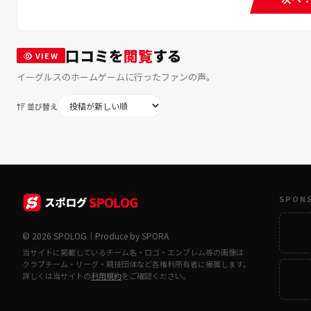
口コミを
閲覧
する
VIEW
イーグルスのホームゲームに行ったファンの声。
並び替え
SPON
© 2026 SPOLOG｜Produce by SPORA
当サイトに掲載しているチーム名・ロゴ・エンブレム等の画像は
クラブチーム・リーグ・競技団体など各権利所有者に帰属します。
詳しくは当サイトの
利用規約
をご確認ください。