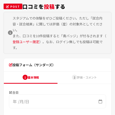
口コミを
投稿
する
POST
スタジアムでの体験をぜひご投稿ください。ただし「試合内
容・試合結果」に関しては評価（星）の対象外としてくださ
い。
また、口コミを10件投稿すると「青バッジ」が付与されます（
登録ユーザー限定
）。なお、ログイン無しでも投稿は可能で
す。
投稿フォーム（サンダーズ）
基本情報
評価・コメント
1
2
試合日
年 /月/日