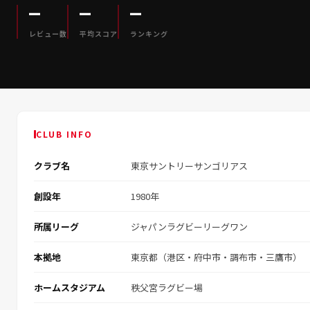
—
—
—
レビュー数
平均スコア
ランキング
CLUB INFO
クラブ名
東京サントリーサンゴリアス
創設年
1980年
所属リーグ
ジャパンラグビーリーグワン
本拠地
東京都（港区・府中市・調布市・三鷹市）
ホームスタジアム
秩父宮ラグビー場