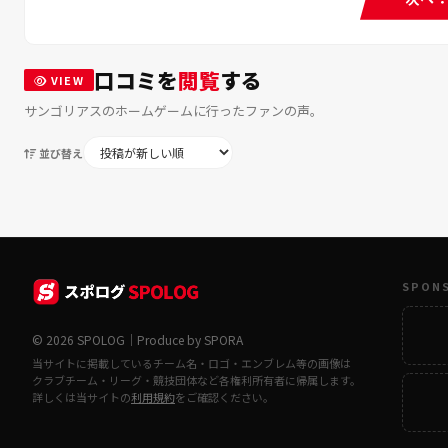
口コミを
閲覧
する
VIEW
サンゴリアスのホームゲームに行ったファンの声。
並び替え
SPON
© 2026 SPOLOG｜Produce by SPORA
当サイトに掲載しているチーム名・ロゴ・エンブレム等の画像は
クラブチーム・リーグ・競技団体など各権利所有者に帰属します。
詳しくは当サイトの
利用規約
をご確認ください。