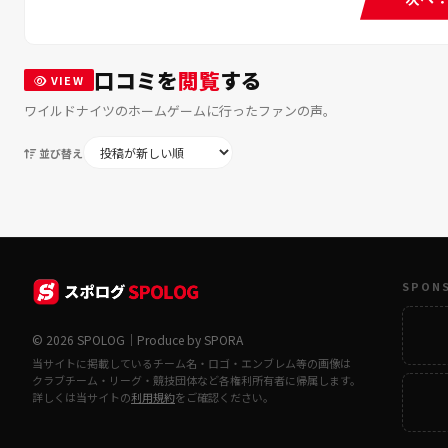
口コミを
閲覧
する
VIEW
ワイルドナイツのホームゲームに行ったファンの声。
並び替え
SPON
© 2026 SPOLOG｜Produce by SPORA
当サイトに掲載しているチーム名・ロゴ・エンブレム等の画像は
クラブチーム・リーグ・競技団体など各権利所有者に帰属します。
詳しくは当サイトの
利用規約
をご確認ください。