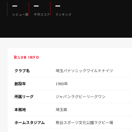
—
—
—
レビュー数
平均スコア
ランキング
CLUB INFO
クラブ名
埼玉パナソニックワイルドナイツ
創設年
1960年
所属リーグ
ジャパンラグビーリーグワン
本拠地
埼玉県
ホームスタジアム
熊谷スポーツ文化公園ラグビー場